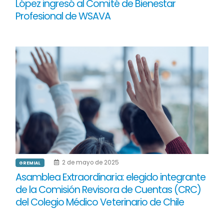
López ingresó al Comité de Bienestar
Profesional de WSAVA
2 de mayo de 2025
GREMIAL
Asamblea Extraordinaria: elegido integrante
de la Comisión Revisora de Cuentas (CRC)
del Colegio Médico Veterinario de Chile