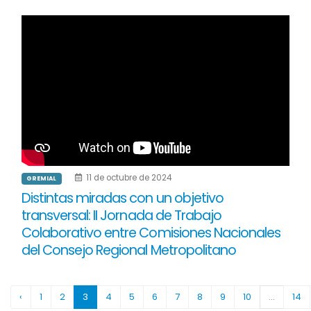
11 de octubre de 2024
GREMIAL
Distintas miradas con un objetivo
transversal: II Jornada de Trabajo
Colaborativo entre Comisiones Nacionales
del Consejo Regional Metropolitano
‹
1
2
3
4
5
6
7
8
9
10
...
14