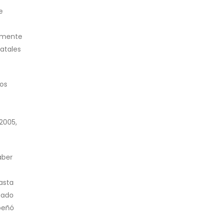
e
almente
Natales
los
2005,
aber
asta
tado
peñó