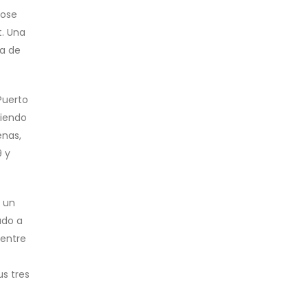
dose
t. Una
ña de
Puerto
siendo
enas,
9 y
e un
ado a
 entre
us tres