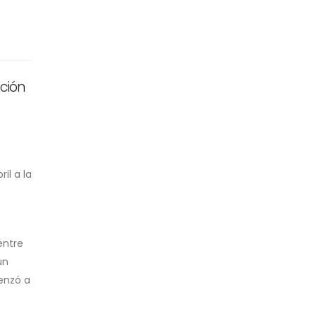
cción
il a la
entre
un
menzó a