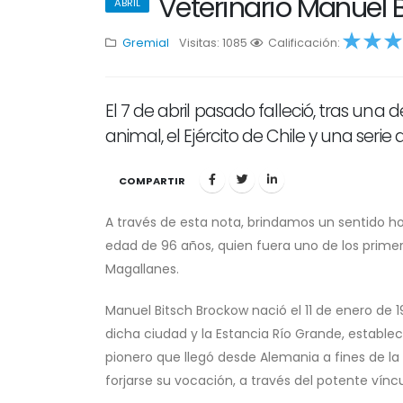
Veterinario Manuel 
ABRIL
Gremial
Visitas: 1085
1
Calificación:
2
3
4
5
El 7 de abril pasado falleció, tras una
animal, el Ejército de Chile y una serie
COMPARTIR
A través de esta nota, brindamos un sentido hom
edad de 96 años, quien fuera uno de los primer
Magallanes.
Manuel Bitsch Brockow nació el 11 de enero de 
dicha ciudad y la Estancia Río Grande, estable
pionero que llegó desde Alemania a fines de la
forjarse su vocación, a través del potente vínc