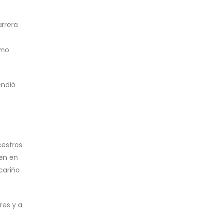
arrera
omo
endió
a
cestros
ren en
cariño
res y a