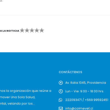
a.
CA LA NOTICIA
2
3
4
5
CONTÁCTENOS
Av. Italia 1045, Providencia
mos la organización que reúne a
Lun - Vie: 9:00 - 18:00 hrs.
omover Una Sola Salud,
222093471 / +569 99592451
al, velando por los...
info@colmevet.cl