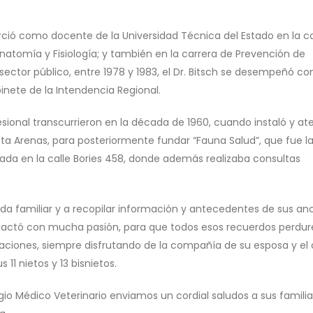
rció como docente de la Universidad Técnica del Estado en la c
natomía y Fisiología; y también en la carrera de Prevención de
 sector público, entre 1978 y 1983, el Dr. Bitsch se desempeñó c
nete de la Intendencia Regional.
esional transcurrieron en la década de 1960, cuando instaló y at
nta Arenas, para posteriormente fundar “Fauna Salud”, que fue l
cada en la calle Bories 458, donde además realizaba consultas
vida familiar y a recopilar información y antecedentes de sus an
 redactó con mucha pasión, para que todos esos recuerdos perdu
aciones, siempre disfrutando de la compañía de su esposa y el 
11 nietos y 13 bisnietos.
io Médico Veterinario enviamos un cordial saludos a sus familia