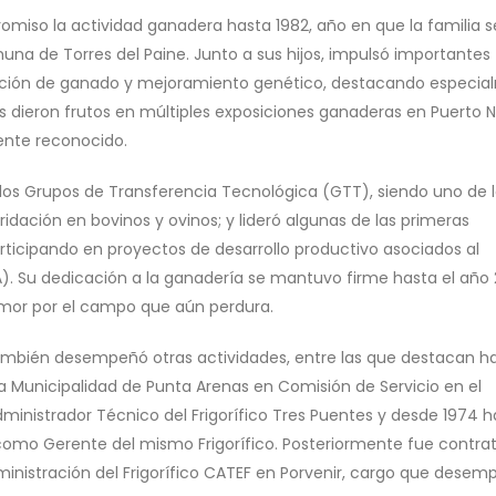
omiso la actividad ganadera hasta 1982, año en que la familia s
muna de Torres del Paine. Junto a sus hijos, impulsó importantes
ección de ganado y mejoramiento genético, destacando especi
os dieron frutos en múltiples exposiciones ganaderas en Puerto 
ente reconocido.
 los Grupos de Transferencia Tecnológica (GTT), siendo uno de 
ridación en bovinos y ovinos; y lideró algunas de las primeras
articipando en proyectos de desarrollo productivo asociados al
IA). Su dedicación a la ganadería se mantuvo firme hasta el año 
amor por el campo que aún perdura.
h también desempeñó otras actividades, entre las que destacan h
a Municipalidad de Punta Arenas en Comisión de Servicio en el
dministrador Técnico del Frigorífico Tres Puentes y desde 1974 h
omo Gerente del mismo Frigorífico. Posteriormente fue contra
inistración del Frigorífico CATEF en Porvenir, cargo que desem