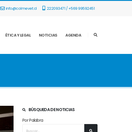
info@colmevet.cl
222093471 / +569 99592451
ÉTICA Y LEGAL
NOTICIAS
AGENDA
BÚSQUEDA DE NOTICIAS
Por Palabra