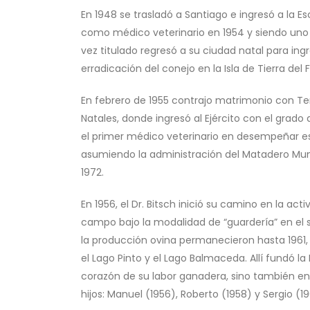
En 1948 se trasladó a Santiago e ingresó a la Es
como médico veterinario en 1954 y siendo uno 
vez titulado regresó a su ciudad natal para ing
erradicación del conejo en la Isla de Tierra d
En febrero de 1955 contrajo matrimonio con Ter
Natales, donde ingresó al Ejército con el grado
el primer médico veterinario en desempeñar esa
asumiendo la administración del Matadero Muni
1972.
En 1956, el Dr. Bitsch inició su camino en la a
campo bajo la modalidad de “guardería” en el s
la producción ovina permanecieron hasta 1961, 
el Lago Pinto y el Lago Balmaceda. Allí fundó la
corazón de su labor ganadera, sino también en 
hijos: Manuel (1956), Roberto (1958) y Sergio (19