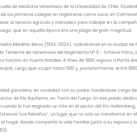
cuela de Medicina Veterinaria de la Universidad de Chile, titulán
de los primeros colegas en registrarse como socio en Colmeve
resar al Servicio Agrícola y Ganadero para trabajar en la campa
el Fuego, que en aquella época era una plaga de gran magnitud.
esita Mladinic Beros (1934-2024), radicándose en la ciudad de 
 de Teniente de Veterinaria del Regimiento N° 5 - Sofanor Parra, 
 función en Puerto Natales. A fines de 1956 regresó a Punta Ar
cipal, cargo que ocupó hasta 1961 y, posteriormente, entre 196
ctividad ganadera, en sociedad con su padre, haciéndose cargo d
ector de Río Bautismo, en Tierra del Fuego. En ese predio dedic
cuando le fue asignado un lote en el sector del Río Hollemberg,
 Estancia “Los Rebaños”, un lugar que no solo se transformó en el
el hogar donde compartió la vida familiar junto a su esposa y s
62).