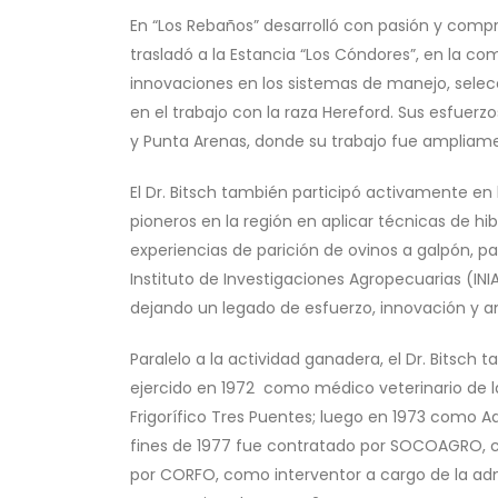
En “Los Rebaños” desarrolló con pasión y compr
trasladó a la Estancia “Los Cóndores”, en la co
innovaciones en los sistemas de manejo, sel
en el trabajo con la raza Hereford. Sus esfuerz
y Punta Arenas, donde su trabajo fue ampliam
El Dr. Bitsch también participó activamente en
pioneros en la región en aplicar técnicas de hib
experiencias de parición de ovinos a galpón, p
Instituto de Investigaciones Agropecuarias (IN
dejando un legado de esfuerzo, innovación y 
Paralelo a la actividad ganadera, el Dr. Bitsc
ejercido en 1972 como médico veterinario de l
Frigorífico Tres Puentes; luego en 1973 como A
fines de 1977 fue contratado por SOCOAGRO, c
por CORFO, como interventor a cargo de la adm