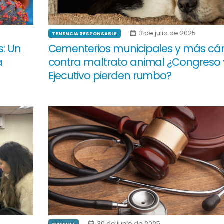
3 de julio de 2025
TENENCIA RESPONSABLE
s: Un
Cementerios municipales y más cár
a
contra maltrato animal ¿Congreso 
Ejecutivo pierden rumbo?
30 de junio de 2025