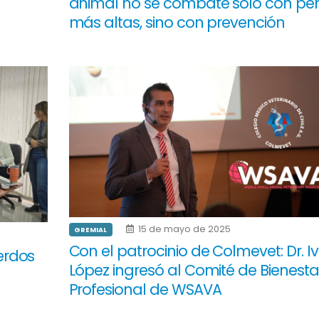
animal no se combate solo con pe
más altas, sino con prevención
15 de mayo de 2025
GREMIAL
5
Con el patrocinio de Colmevet: Dr. I
erdos
López ingresó al Comité de Bienesta
Profesional de WSAVA