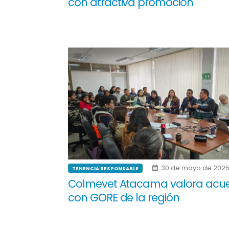
con atractiva promoción
30 de mayo de 202
TENENCIA RESPONSABLE
Colmevet Atacama valora acu
con GORE de la región