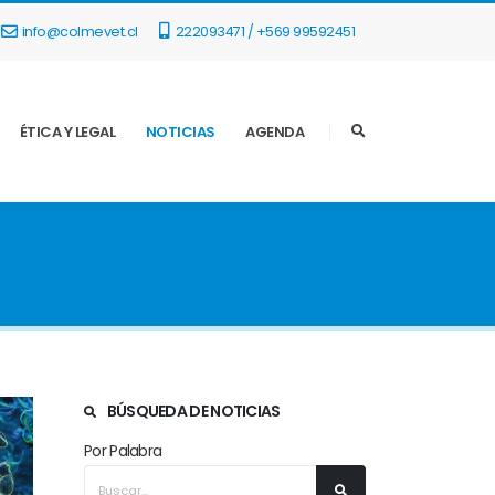
info@colmevet.cl
222093471 / +569 99592451
ÉTICA Y LEGAL
NOTICIAS
AGENDA
BÚSQUEDA DE NOTICIAS
Por Palabra