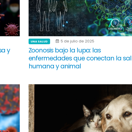
5 de julio de 2025
UNA SALUD
sa y
Zoonosis bajo la lupa: las
enfermedades que conectan la sa
humana y animal