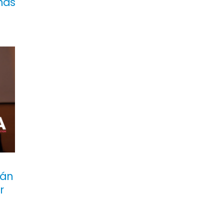
nas
ván
r