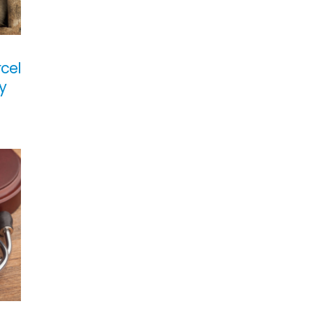
cel
y