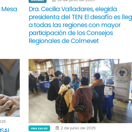
GREMIAL
e Mesa
Dra. Cecilia Valladares, elegida
presidenta del TEN: El desafío es lle
a todas las regiones con mayor
participación de los Consejos
Regionales de Colmevet
2025
2 de junio de 2025
NSAL
UNA SALUD