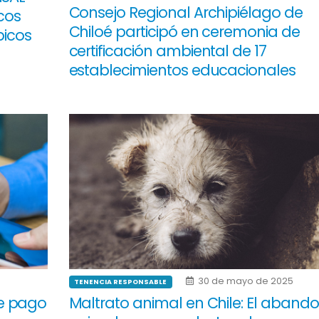
Consejo Regional Archipiélago de
cos
Chiloé participó en ceremonia de
picos
certificación ambiental de 17
establecimientos educacionales
30 de mayo de 2025
TENENCIA RESPONSABLE
e pago
Maltrato animal en Chile: El aband