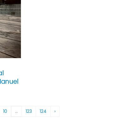
al
Manuel
10
...
123
124
›