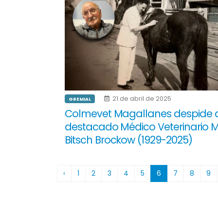
21 de abril de 2025
GREMIAL
Colmevet Magallanes despide 
destacado Médico Veterinario 
Bitsch Brockow (1929-2025)
‹
1
2
3
4
5
6
7
8
9