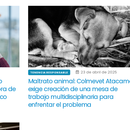
23 de abril de 2025
TENENCIA RESPONSABLE
o
Maltrato animal: Colmevet Atacam
ora de
exige creación de una mesa de
ico
trabajo multidisciplinaria para
enfrentar el problema