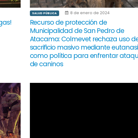
8 de enero de 2024
SALUD PÚBLICA
gas!
Recurso de protección de
Municipalidad de San Pedro de
Atacama: Colmevet rechaza uso d
sacrificio masivo mediante eutanas
como política para enfrentar ataq
de caninos