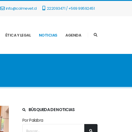
info@colmevet.cl
222093471 / +569 99592451
ÉTICA Y LEGAL
NOTICIAS
AGENDA
BÚSQUEDA DE NOTICIAS
Por Palabra