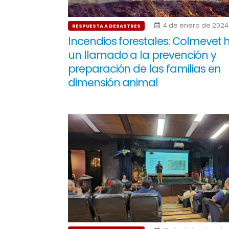
4 de enero de 2024
RESPUESTA A DESASTRES
Incendios forestales: Colmevet 
un llamado a la prevención y
preparación de las familias en
dimensión animal