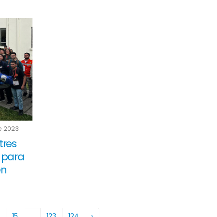
e 2023
tres
 para
en
15
...
123
124
›