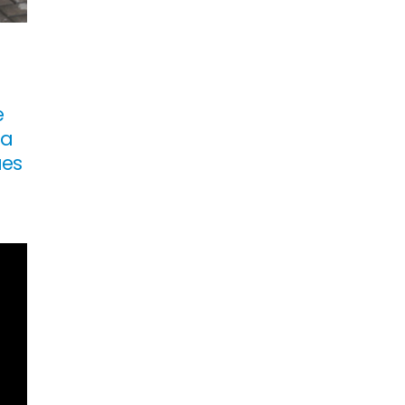
e
ia
ues