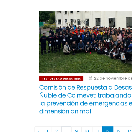
22 de noviembre d
RESPUESTA A DESASTRES
Comisión de Respuesta a Desas
Ñuble de Colmevet: trabajando
la prevención de emergencias 
dimensión animal
‹
1
2
...
9
10
11
12
13
14