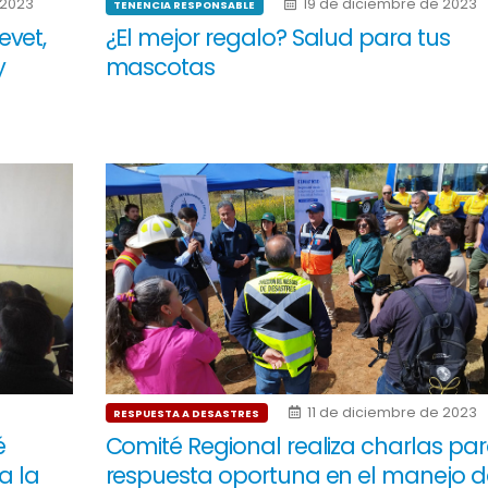
 2023
19 de diciembre de 2023
TENENCIA RESPONSABLE
evet,
¿El mejor regalo? Salud para tus
y
mascotas
11 de diciembre de 2023
RESPUESTA A DESASTRES
é
Comité Regional realiza charlas pa
a la
respuesta oportuna en el manejo d