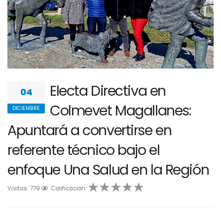
Electa Directiva en
04
Colmevet Magallanes:
DICIEMBRE
Apuntará a convertirse en
referente técnico bajo el
enfoque Una Salud en la Región
Visitas: 779
1
2
Calificación:
3
4
5