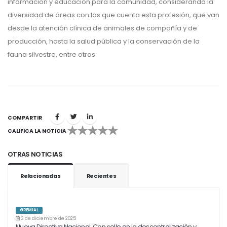
información y educación para la comunidad, considerando la
diversidad de áreas con las que cuenta esta profesión, que van
desde la atención clínica de animales de compañía y de
producción, hasta la salud pública y la conservación de la
fauna silvestre, entre otras.
COMPARTIR
CALIFICA LA NOTICIA
1
2
3
4
5
OTRAS NOTICIAS
Relacionadas
Recientes
GREMIAL
3 de diciembre de 2025
Nueva Directiva Nacional: Con sello en la descentralización y