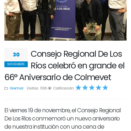
Consejo Regional De Los
30
Ríos celebró en grande el
NOVIEMBRE
66° Aniversario de Colmevet
Gremial
Visitas: 1136
1
2
Calificación:
3
4
5
El viernes 19 de noviembre, el Consejo Regional
De Los Ríos conmemoró un nuevo aniversario
de nuestra institución con una cena de