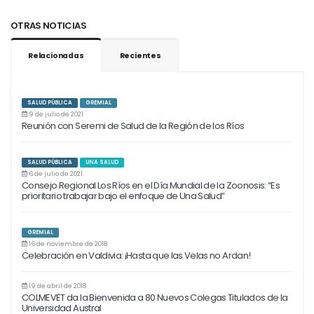
OTRAS NOTICIAS
Relacionadas
Recientes
SALUD PÚBLICA
GREMIAL
9 de julio de 2021
Reunión con Seremi de Salud de la Región de los Ríos
SALUD PÚBLICA
UNA SALUD
6 de julio de 2021
Consejo Regional Los Ríos en el Día Mundial de la Zoonosis: “Es
prioritario trabajar bajo el enfoque de Una Salud”
GREMIAL
16 de noviembre de 2018
Celebración en Valdivia: ¡Hasta que las Velas no Ardan!
19 de abril de 2018
COLMEVET da la Bienvenida a 80 Nuevos Colegas Titulados de la
Universidad Austral