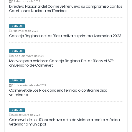
29 de marzo de 2023
Directiva Nacional del Colmevet renueva su compromiso con las
Comisiones Nacionales Técnicas
GREMIAL
7 de marzo de 2023
Consejo Regional de Los Ríos realiza su primera Asamblea 2023
GREMIAL
9 de diciembre de 2022
Motivos para celebrar: Consejo Regional De Los Ríos y el 67°
aniversario de Colmevet
GREMIAL
24 de noviembre de 2022
Colmevet de Los Ríos condena femicidio contra médica
veterinaria
GREMIAL
6 de octubre de 2022
Colmevet de Los Ríos rechaza acto de violencia contra médica
veterinaria municipal