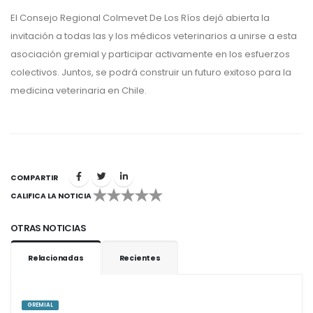
El Consejo Regional Colmevet De Los Ríos dejó abierta la
invitación a todas las y los médicos veterinarios a unirse a esta
asociación gremial y participar activamente en los esfuerzos
colectivos. Juntos, se podrá construir un futuro exitoso para la
medicina veterinaria en Chile.
COMPARTIR
CALIFICA LA NOTICIA
1
2
3
4
5
OTRAS NOTICIAS
Relacionadas
Recientes
GREMIAL