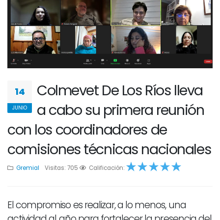
Colmevet De Los Ríos lleva
14
a cabo su primera reunión
JUNIO
con los coordinadores de
comisiones técnicas nacionales
Gremial
Visitas: 705
1
2
Calificación:
3
4
5
El compromiso es realizar, a lo menos, una
actividad al año para fortalecer la presencia del