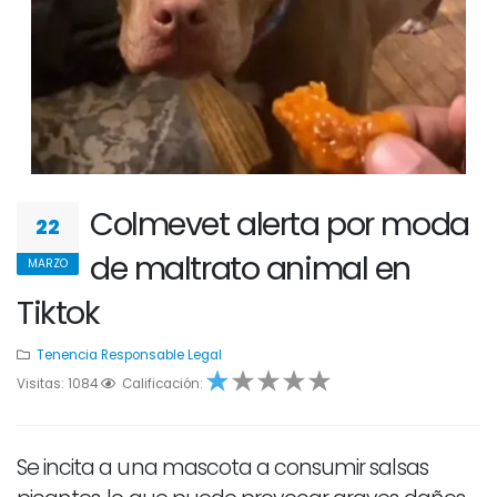
Colmevet alerta por moda
22
de maltrato animal en
MARZO
Tiktok
Tenencia Responsable
Legal
Visitas: 1084
1
1
Calificación:
2
3
4
Se incita a una mascota a consumir salsas