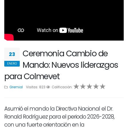
Ceremonia Cambio de
23
Mando: Nuevos liderazgos
ENERO
para Colmevet
Gremial
Visitas: 823
1
2
Calificación:
3
4
5
Asumió el mando la Directiva Nacional el Dr.
Ronald Rodríguez para el periodo 2026-2028,
con una fuerte orientación en la