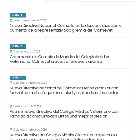
GREMIAL
3 de diciembre de 2025
Nueva Directiva Nacional: Con sello en la descentralización y
aumento de la representatividad gremial del Colmevet
GREMIAL
10 de enero de 2023
Ceremonia de Cambio de Mando del Colegio Médico
Veterinario: Colmevet crece, se renueva y avanza
GREMIAL
12 de diciembre de 2022
Nueva Directiva Nacional de Colmevet: Define avanzar con
fuerza hacia el enfoque una salud y el pilar de un bienestar
15 de enero de 2020
Asume nueva directiva del Colegio Médico Veterinario con
llamado a construir todos juntos una mejor profesión
17 de diciembre de 2019
Nueva Directiva del Colegio Médico Veterinario apuesta a
fortalecer incidencia en políticas públicas de salud