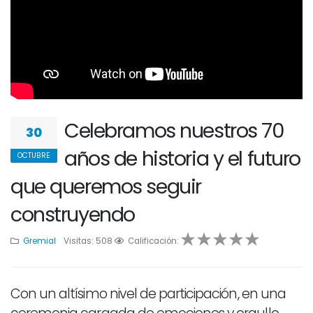
Celebramos nuestros 70
30
años de historia y el futuro
OCTUBRE
que queremos seguir
construyendo
Gremial
Visitas: 508
1
2
Calificación:
3
4
5
Con un altísimo nivel de participación, en una