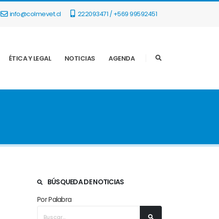
info@colmevet.cl
222093471 / +569 99592451
ÉTICA Y LEGAL
NOTICIAS
AGENDA
BÚSQUEDA DE NOTICIAS
Por Palabra