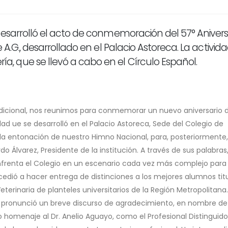
desarrolló el acto de conmemoración del 57° Anivers
 A.G., desarrollado en el Palacio Astoreca. La activid
 que se llevó a cabo en el Círculo Español.
dicional, nos reunimos para conmemorar un nuevo aniversario d
dad ue se desarrolló en el Palacio Astoreca, Sede del Colegio de
n la entonación de nuestro Himno Nacional, para, posteriormente,
do Álvarez, Presidente de la institución. A través de sus palabras, 
enfrenta el Colegio en un escenario cada vez más complejo para 
rocedió a hacer entrega de distinciones a los mejores alumnos tit
terinaria de planteles universitarios de la Región Metropolitana.
 pronunció un breve discurso de agradecimiento, en nombre de
homenaje al Dr. Anelio Aguayo, como el Profesional Distinguido