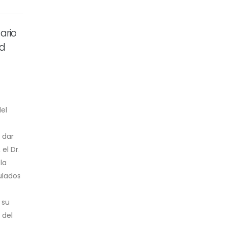
ario
ad
el
 dar
el Dr.
la
ulados
 su
 del