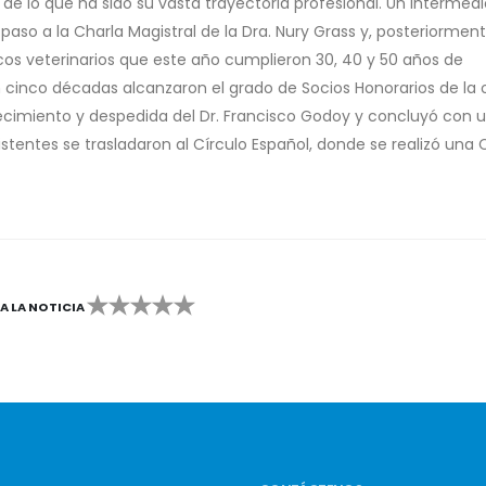
 de lo que ha sido su vasta trayectoria profesional. Un intermed
paso a la Charla Magistral de la Dra. Nury Grass y, posteriorment
icos veterinarios que este año cumplieron 30, 40 y 50 años de
cinco décadas alcanzaron el grado de Socios Honorarios de la 
cimiento y despedida del Dr. Francisco Godoy y concluyó con 
sistentes se trasladaron al Círculo Español, donde se realizó una
CA LA NOTICIA
2
3
4
5