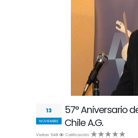
57° Aniversario d
13
Chile A.G.
NOVIEMBRE
Visitas: 548
1
Calificación:
2
3
4
5