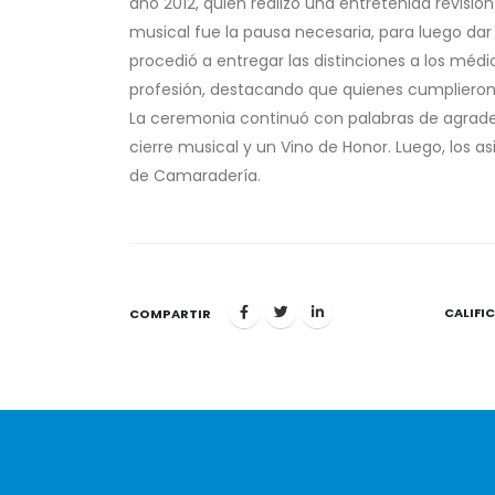
año 2012, quien realizó una entretenida revisión
musical fue la pausa necesaria, para luego dar 
procedió a entregar las distinciones a los méd
profesión, destacando que quienes cumplieron 
La ceremonia continuó con palabras de agrade
cierre musical y un Vino de Honor. Luego, los a
de Camaradería.
CALIFI
1
COMPARTIR